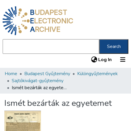
B
UDAPEST
E
LECTRONIC
A
RCHIVE
Search
(current
Log In
Home
Budapest Gyűjtemény
Különgyűjtemények
Communities & Collections
Sajtókivágat-gyűjtemény
All of DSpace
Ismét bezárták az egyetemet
Statistics
Ismét bezárták az egyetemet
About us