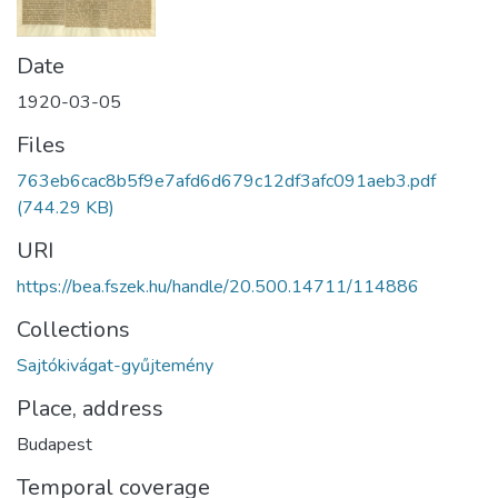
Date
1920-03-05
Files
763eb6cac8b5f9e7afd6d679c12df3afc091aeb3.pdf
(744.29 KB)
URI
https://bea.fszek.hu/handle/20.500.14711/114886
Collections
Sajtókivágat-gyűjtemény
Place, address
Budapest
Temporal coverage