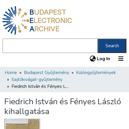
B
UDAPEST
E
LECTRONIC
A
RCHIVE
Search
(current
Log In
Home
Budapest Gyűjtemény
Különgyűjtemények
Communities & Collections
Sajtókivágat-gyűjtemény
All of DSpace
Fiedrich István és Fényes László kihallgatása
Statistics
Fiedrich István és Fényes László
About us
kihallgatása