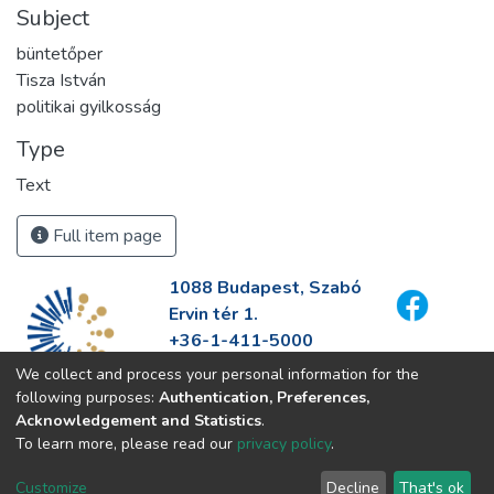
Subject
büntetőper
Tisza István
politikai gyilkosság
Type
Text
Full item page
1088 Budapest, Szabó
Ervin tér 1.
+36-1-411-5000
info@fszek.hu
We collect and process your personal information for the
https://fszek.hu
following purposes:
Authentication, Preferences,
Acknowledgement and Statistics
.
To learn more, please read our
privacy policy
.
Customize
Decline
That's ok