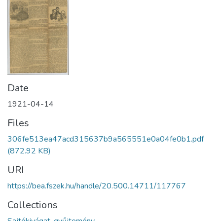
Date
1921-04-14
Files
306fe513ea47acd315637b9a565551e0a04fe0b1.pdf
(872.92 KB)
URI
https://bea.fszek.hu/handle/20.500.14711/117767
Collections
Sajtókivágat-gyűjtemény