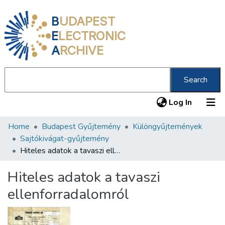
B
UDAPEST
E
LECTRONIC
A
RCHIVE
Search
(current
Log In
Home
Budapest Gyűjtemény
Különgyűjtemények
Communities & Collections
Sajtókivágat-gyűjtemény
All of DSpace
Hiteles adatok a tavaszi ellenforradalomról
Statistics
Hiteles adatok a tavaszi
About us
ellenforradalomról