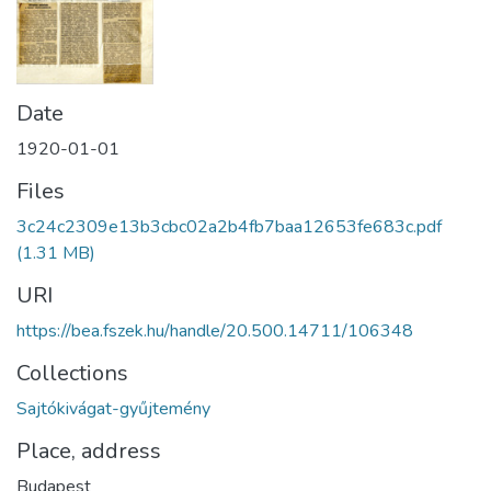
Date
1920-01-01
Files
3c24c2309e13b3cbc02a2b4fb7baa12653fe683c.pdf
(1.31 MB)
URI
https://bea.fszek.hu/handle/20.500.14711/106348
Collections
Sajtókivágat-gyűjtemény
Place, address
Budapest