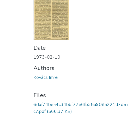
Date
1973-02-10
Authors
Kovács Imre
Files
6daf74bea4c34bbf77e6fb35a908a221d7d5
c7.pdf
(566.37 KB)