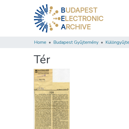
B
UDAPEST
E
LECTRONIC
A
RCHIVE
Home
Budapest Gyűjtemény
Különgyűjt
Tér