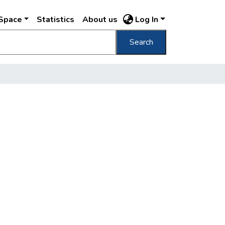
DSpace
Statistics
About us
Log In
Search