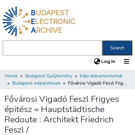
B
UDAPEST
E
LECTRONIC
A
RCHIVE
Search
(current
Log In
Home
Budapest Gyűjtemény
Képi dokumentumok
Communities & Collections
Budapest-képarchívum
Fővárosi Vigadó Feszl Frigyes épitész = Hauptstädtische Redoute : Architekt Friedrich Feszl /
All of DSpace
Fővárosi Vigadó Feszl Frigyes
Statistics
épitész = Hauptstädtische
About us
Redoute : Architekt Friedrich
Feszl /