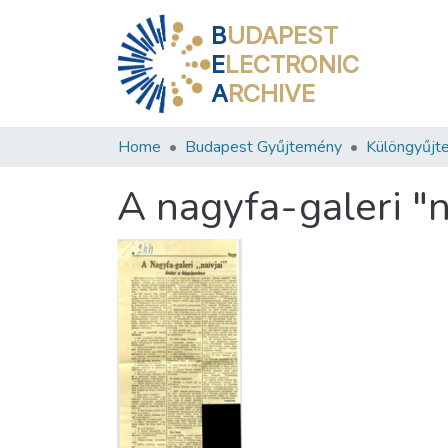
B
UDAPEST
E
LECTRONIC
A
RCHIVE
Home
Budapest Gyűjtemény
Különgyűjt
A nagyfa-galeri "n