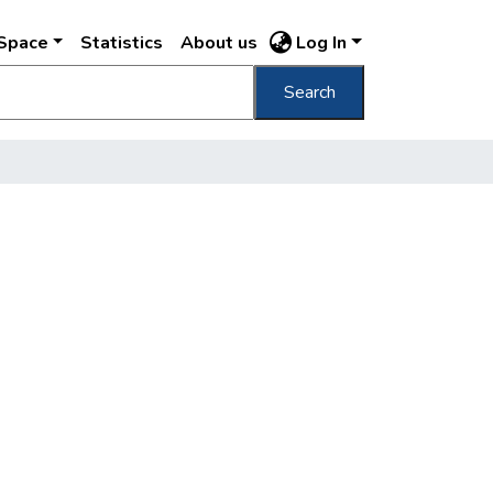
DSpace
Statistics
About us
Log In
Search