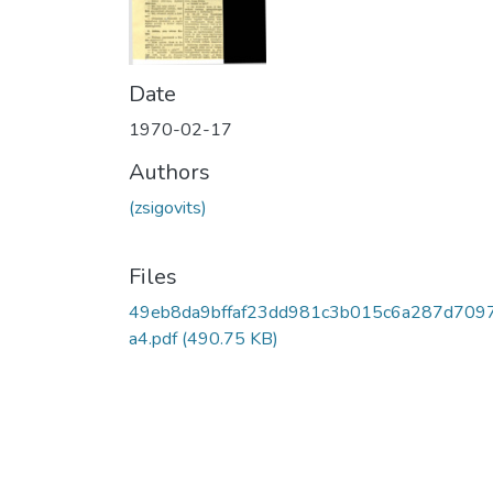
Date
1970-02-17
Authors
(zsigovits)
Files
49eb8da9bffaf23dd981c3b015c6a287d709
a4.pdf
(490.75 KB)