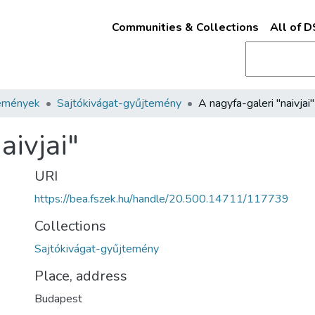
Communities & Collections
All of 
emények
Sajtókivágat-gyűjtemény
A nagyfa-galeri "naivjai"
aivjai"
URI
https://bea.fszek.hu/handle/20.500.14711/117739
Collections
Sajtókivágat-gyűjtemény
Place, address
Budapest