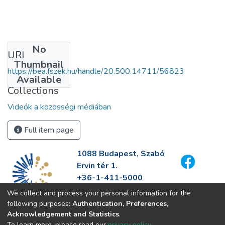
No
URI
Thumbnail
https://bea.fszek.hu/handle/20.500.14711/56823
Available
Collections
Videók a közösségi médiában
Full item page
1088 Budapest, Szabó
Ervin tér 1.
+36-1-411-5000
info@fszek.hu
We collect and process your personal information for the
https://fszek.hu
following purposes:
Authentication, Preferences,
Acknowledgement and Statistics
.
To learn more, please read our
privacy policy
.