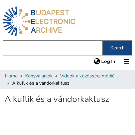
B
UDAPEST
E
LECTRONIC
A
RCHIVE
Search
(current
Log In
Home
Könyvajánlók
Videók a közösségi médiában
Communities & Collections
A kuflik és a vándorkaktusz
All of DSpace
A kuflik és a vándorkaktusz
Statistics
About us