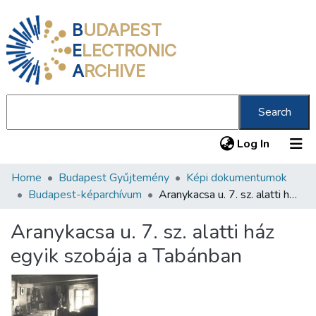
B
UDAPEST
E
LECTRONIC
A
RCHIVE
Search
(current
Log In
Home
Budapest Gyűjtemény
Képi dokumentumok
Communities & Collections
Budapest-képarchívum
Aranykacsa u. 7. sz. alatti ház egyik szobája a Tabánban
All of DSpace
Aranykacsa u. 7. sz. alatti ház
Statistics
egyik szobája a Tabánban
About us