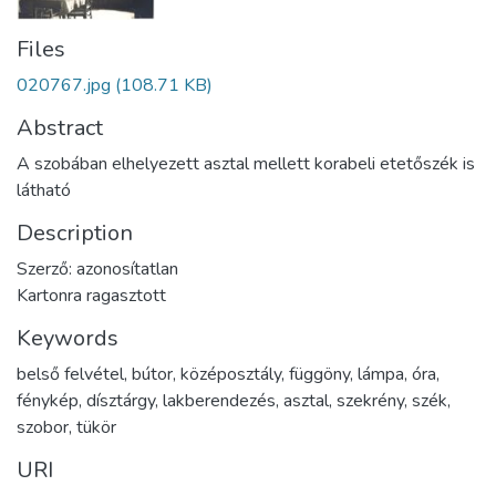
Files
020767.jpg
(108.71 KB)
Abstract
A szobában elhelyezett asztal mellett korabeli etetőszék is
látható
Description
Szerző: azonosítatlan
Kartonra ragasztott
Keywords
belső felvétel
,
bútor
,
középosztály
,
függöny
,
lámpa
,
óra
,
fénykép
,
dísztárgy
,
lakberendezés
,
asztal
,
szekrény
,
szék
,
szobor
,
tükör
URI