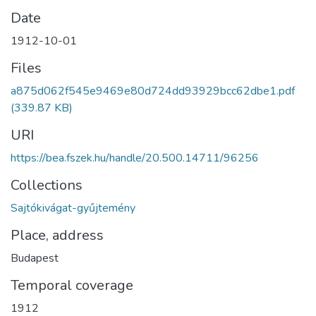
Date
1912-10-01
Files
a875d062f545e9469e80d724dd93929bcc62dbe1.pdf
(339.87 KB)
URI
https://bea.fszek.hu/handle/20.500.14711/96256
Collections
Sajtókivágat-gyűjtemény
Place, address
Budapest
Temporal coverage
1912