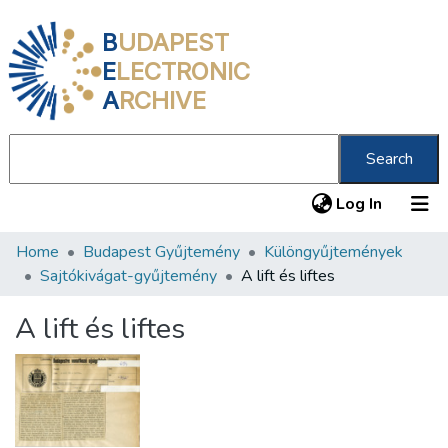
B
UDAPEST
E
LECTRONIC
A
RCHIVE
Search
(current
Log In
Home
Budapest Gyűjtemény
Különgyűjtemények
Communities & Collections
Sajtókivágat-gyűjtemény
A lift és liftes
All of DSpace
A lift és liftes
Statistics
About us