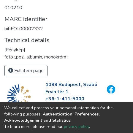
010210
MARC identifier
bibFOT00002332
Technical details
[Fénykép]
fotó :,poz., albumin, monokróm ;
Full item page
1088 Budapest, Szabó
Ervin tér 1.
+36-1-411-5000
info@fszek.hu
We collect and process your personal information for the
https://fszek.hu
following purposes:
Authentication, Preferences,
Acknowledgement and Statistics
.
To learn more, please read our
privacy policy
.