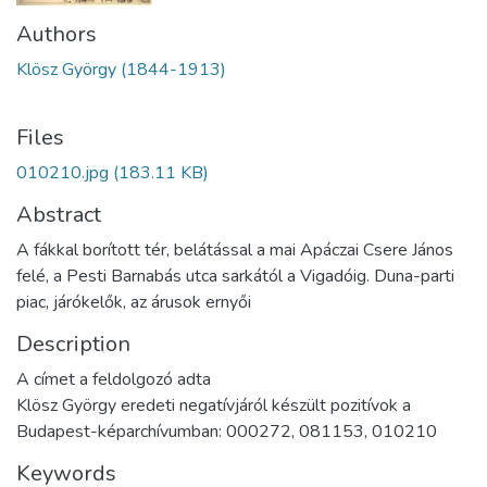
Authors
Klösz György (1844-1913)
Files
010210.jpg
(183.11 KB)
Abstract
A fákkal borított tér, belátással a mai Apáczai Csere János
felé, a Pesti Barnabás utca sarkától a Vigadóig. Duna-parti
piac, járókelők, az árusok ernyői
Description
A címet a feldolgozó adta
Klösz György eredeti negatívjáról készült pozitívok a
Budapest-képarchívumban: 000272, 081153, 010210
Keywords