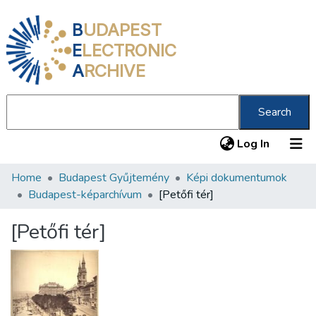
B
UDAPEST
E
LECTRONIC
A
RCHIVE
Search
(current
Log In
Home
Budapest Gyűjtemény
Képi dokumentumok
Communities & Collections
Budapest-képarchívum
[Petőfi tér]
All of DSpace
[Petőfi tér]
Statistics
About us