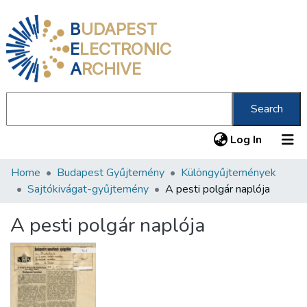
B
UDAPEST
E
LECTRONIC
A
RCHIVE
Search
(current
Log In
Home
Budapest Gyűjtemény
Különgyűjtemények
Communities & Collections
Sajtókivágat-gyűjtemény
A pesti polgár naplója
All of DSpace
A pesti polgár naplója
Statistics
About us