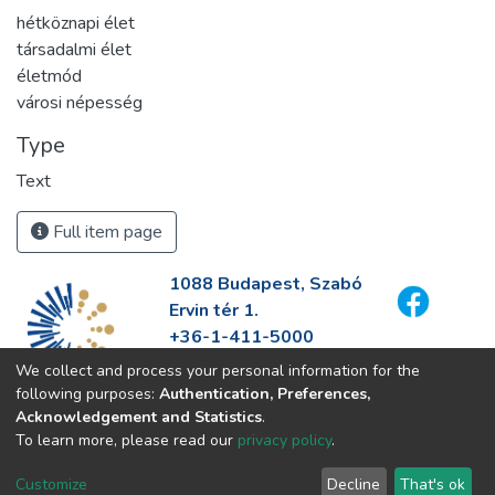
hétköznapi élet
társadalmi élet
életmód
városi népesség
Type
Text
Full item page
1088 Budapest, Szabó
Ervin tér 1.
+36-1-411-5000
info@fszek.hu
We collect and process your personal information for the
https://fszek.hu
following purposes:
Authentication, Preferences,
Acknowledgement and Statistics
.
To learn more, please read our
privacy policy
.
Customize
Decline
That's ok