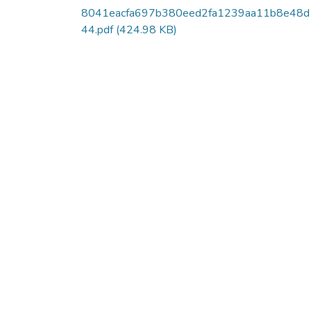
8041eacfa697b380eed2fa1239aa11b8e48d
44.pdf
(424.98 KB)