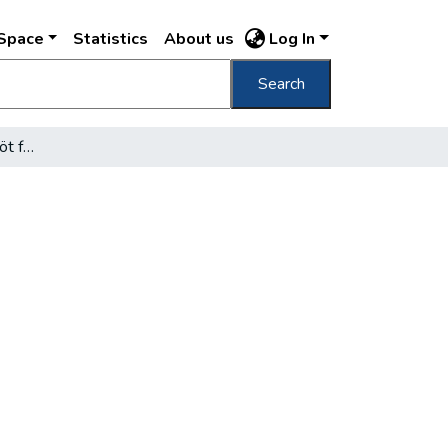
DSpace
Statistics
About us
Log In
Search
Tizenöt tanácsnok, tizenöt főjegyző