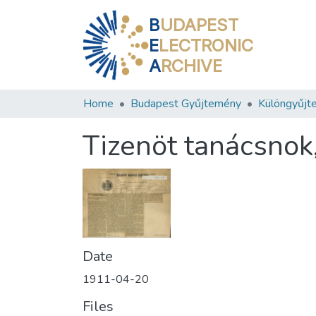
B
UDAPEST
E
LECTRONIC
A
RCHIVE
Home
Budapest Gyűjtemény
Különgyűjt
Tizenöt tanácsnok,
Date
1911-04-20
Files