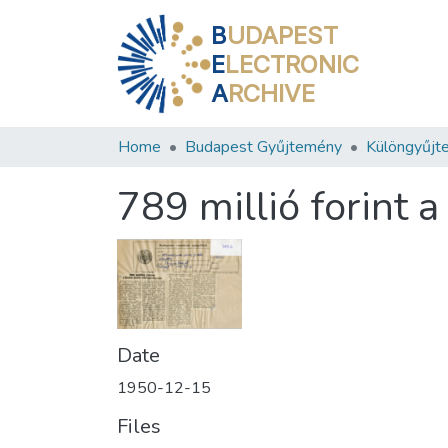
B
UDAPEST
E
LECTRONIC
A
RCHIVE
Home
Budapest Gyűjtemény
Különgyűjt
789 millió forint 
Date
1950-12-15
Files