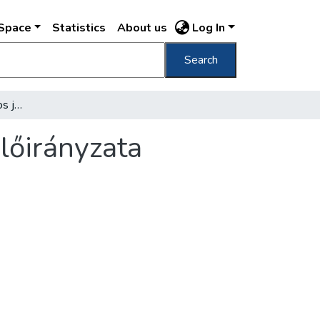
DSpace
Statistics
About us
Log In
Search
789 millió forint a főváros jövő évi költségelőirányzata
előirányzata