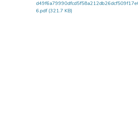
d49f6a79990dfcd5f58a212db26dcf509f17e
6.pdf
(321.7 KB)