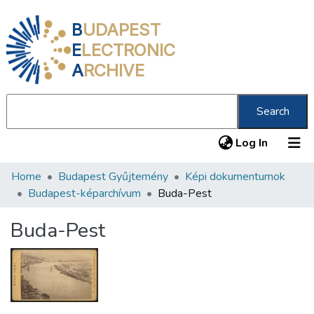
B
UDAPEST
E
LECTRONIC
A
RCHIVE
Search
(current
Log In
Home
Budapest Gyűjtemény
Képi dokumentumok
Communities & Collections
Budapest-képarchívum
Buda-Pest
All of DSpace
Buda-Pest
Statistics
About us