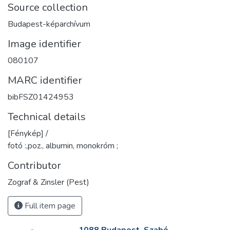
Source collection
Budapest-képarchívum
Image identifier
080107
MARC identifier
bibFSZ01424953
Technical details
[Fénykép] /
fotó :,poz., albumin, monokróm ;
Contributor
Zograf & Zinsler (Pest)
Full item page