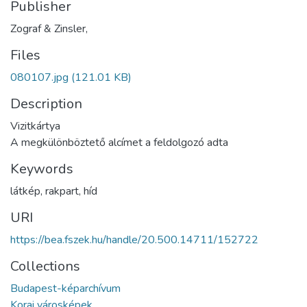
Publisher
Zograf & Zinsler,
Files
080107.jpg
(121.01 KB)
Description
Vizitkártya
A megkülönböztető alcímet a feldolgozó adta
Keywords
látkép
,
rakpart
,
híd
URI
https://bea.fszek.hu/handle/20.500.14711/152722
Collections
Budapest-képarchívum
Korai városképek