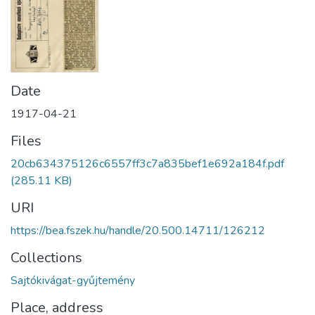
Date
1917-04-21
Files
20cb634375126c6557ff3c7a835bef1e692a184f.pdf
(285.11 KB)
URI
https://bea.fszek.hu/handle/20.500.14711/126212
Collections
Sajtókivágat-gyűjtemény
Place, address