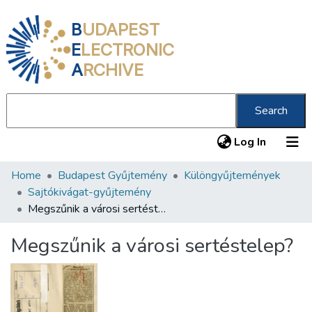
B
UDAPEST
E
LECTRONIC
A
RCHIVE
Search
(current
Log In
Home
Budapest Gyűjtemény
Különgyűjtemények
Communities & Collections
Sajtókivágat-gyűjtemény
All of DSpace
Megszűnik a városi sertéstelep?
Statistics
Megszűnik a városi sertéstelep?
About us