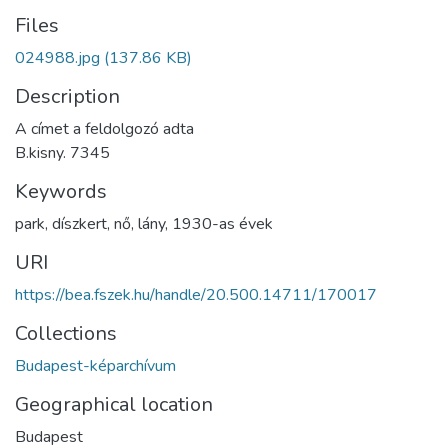
Files
024988.jpg
(137.86 KB)
Description
A címet a feldolgozó adta
B.kisny. 7345
Keywords
park
,
díszkert
,
nő
,
lány
,
1930-as évek
URI
https://bea.fszek.hu/handle/20.500.14711/170017
Collections
Budapest-képarchívum
Geographical location
Budapest