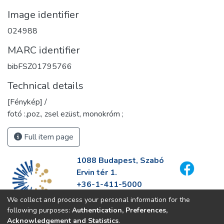
Image identifier
024988
MARC identifier
bibFSZ01795766
Technical details
[Fénykép] /
fotó :,poz., zsel ezüst, monokróm ;
Full item page
1088 Budapest, Szabó
Ervin tér 1.
+36-1-411-5000
info@fszek.hu
We collect and process your personal information for the
https://fszek.hu
following purposes:
Authentication, Preferences,
Acknowledgement and Statistics
.