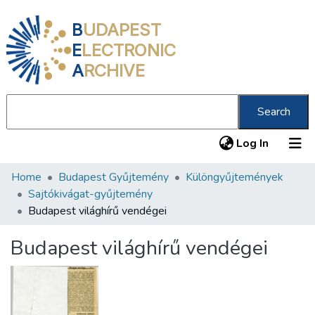
B
UDAPEST
E
LECTRONIC
A
RCHIVE
Search
(current
Log In
Home
Budapest Gyűjtemény
Különgyűjtemények
Communities & Collections
Sajtókivágat-gyűjtemény
All of DSpace
Budapest világhírű vendégei
Statistics
Budapest világhírű vendégei
About us