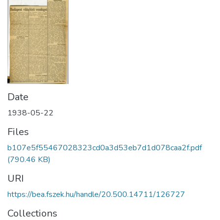
Date
1938-05-22
Files
b107e5f55467028323cd0a3d53eb7d1d078caa2f.pdf
(790.46 KB)
URI
https://bea.fszek.hu/handle/20.500.14711/126727
Collections