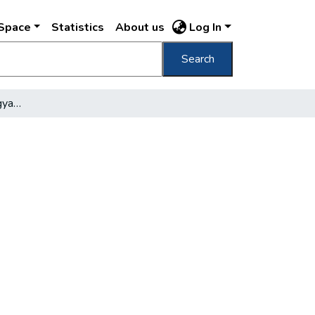
DSpace
Statistics
About us
Log In
Search
Angol könyvtáros a magyar könyvtárügyről