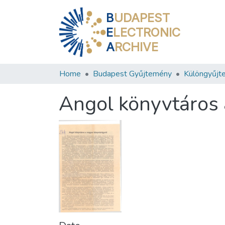
B
UDAPEST
E
LECTRONIC
A
RCHIVE
Home
Budapest Gyűjtemény
Különgyűjt
Angol könyvtáros 