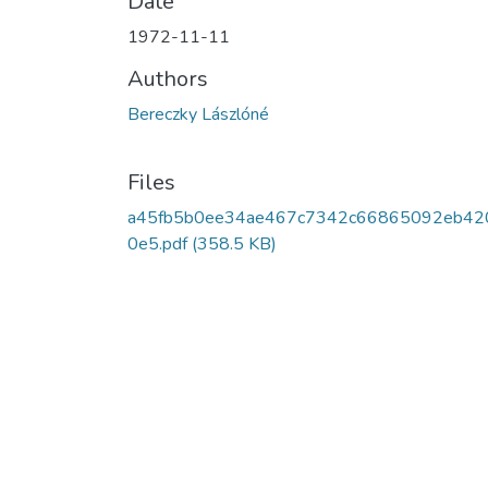
Date
1972-11-11
Authors
Bereczky Lászlóné
Files
a45fb5b0ee34ae467c7342c66865092eb42
0e5.pdf
(358.5 KB)