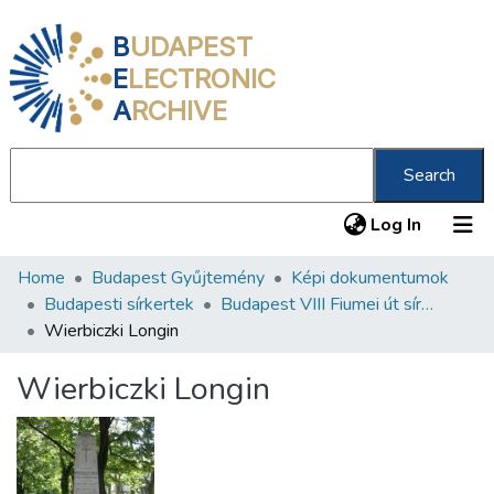
B
UDAPEST
E
LECTRONIC
A
RCHIVE
Search
(current
Log In
Home
Budapest Gyűjtemény
Képi dokumentumok
Communities & Collections
Budapesti sírkertek
Budapest VIII Fiumei út sírkert 2. rész
All of DSpace
Wierbiczki Longin
Statistics
Wierbiczki Longin
About us