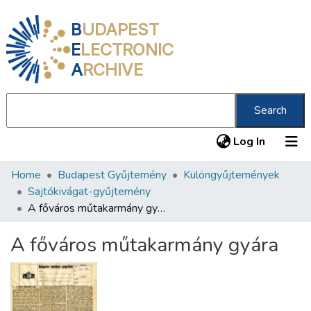
B
UDAPEST
E
LECTRONIC
A
RCHIVE
Search
(current
Log In
Home
Budapest Gyűjtemény
Különgyűjtemények
Communities & Collections
Sajtókivágat-gyűjtemény
All of DSpace
A főváros műtakarmány gyára
Statistics
A főváros műtakarmány gyára
About us