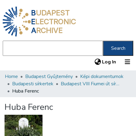
B
UDAPEST
E
LECTRONIC
A
RCHIVE
Search
(current
Log In
Home
Budapest Gyűjtemény
Képi dokumentumok
Communities & Collections
Budapesti sírkertek
Budapest VIII Fiumei út sírkert 2. rész
All of DSpace
Huba Ferenc
Statistics
Huba Ferenc
About us