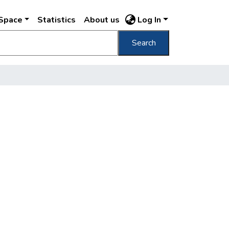
DSpace
Statistics
About us
Log In
Search