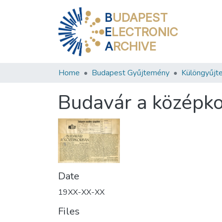
B
UDAPEST
E
LECTRONIC
A
RCHIVE
Home
Budapest Gyűjtemény
Különgyűjt
Budavár a középk
Date
19XX-XX-XX
Files