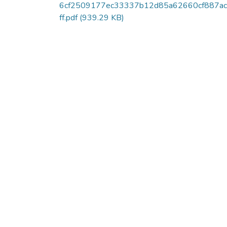
6cf2509177ec33337b12d85a62660cf887a
ff.pdf
(939.29 KB)