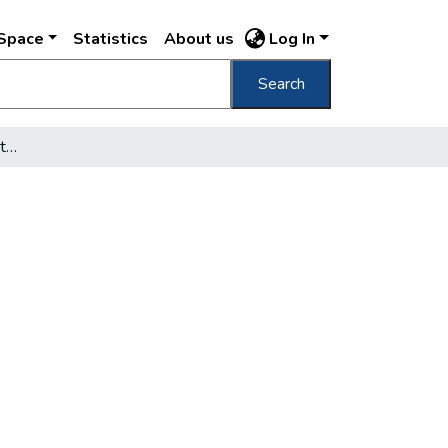
DSpace
Statistics
About us
Log In
Search
[Háborús romok Budapesten]