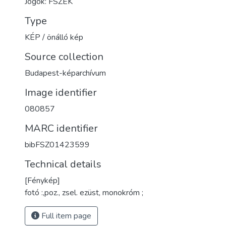
Jogok: FSZEK
Type
KÉP / önálló kép
Source collection
Budapest-képarchívum
Image identifier
080857
MARC identifier
bibFSZ01423599
Technical details
[Fénykép]
fotó :,poz., zsel. ezüst, monokróm ;
Full item page