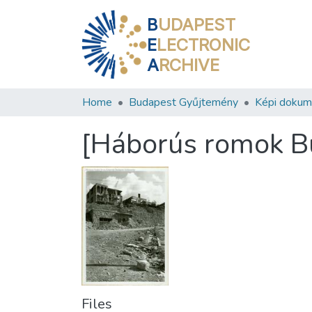
B
UDAPEST
E
LECTRONIC
A
RCHIVE
Home
Budapest Gyűjtemény
Képi doku
[Háborús romok B
Files