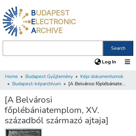
B
UDAPEST
E
LECTRONIC
A
RCHIVE
Search
(current
Log In
Home
Budapest Gyűjtemény
Képi dokumentumok
Communities & Collections
Budapest-képarchívum
[A Belvárosi főplébániatemplom, XV. századból származó ajtaja]
All of DSpace
[A Belvárosi
Statistics
főplébániatemplom, XV.
About us
századból származó ajtaja]