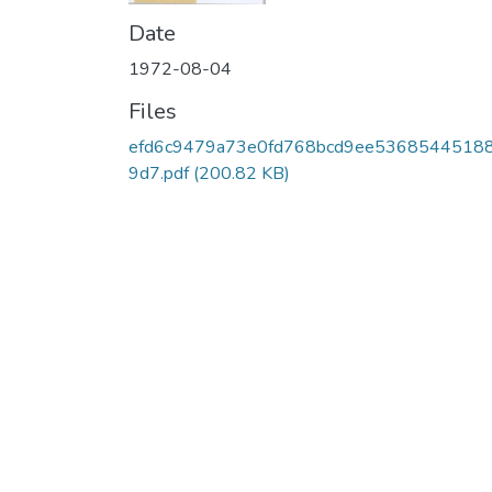
Date
1972-08-04
Files
efd6c9479a73e0fd768bcd9ee5368544518
9d7.pdf
(200.82 KB)