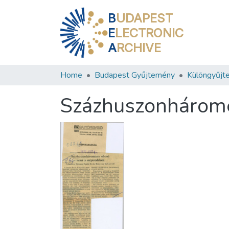
B
UDAPEST
E
LECTRONIC
A
RCHIVE
Home
Budapest Gyűjtemény
Különgyűjt
Százhuszonhárome