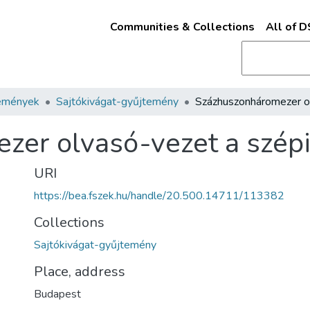
Communities & Collections
All of 
emények
Sajtókivágat-gyűjtemény
zer olvasó-vezet a szép
URI
https://bea.fszek.hu/handle/20.500.14711/113382
Collections
Sajtókivágat-gyűjtemény
Place, address
Budapest