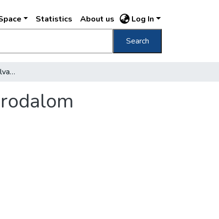
DSpace
Statistics
About us
Log In
Search
Százhuszonháromezer olvasó-vezet a szépirodalom
irodalom