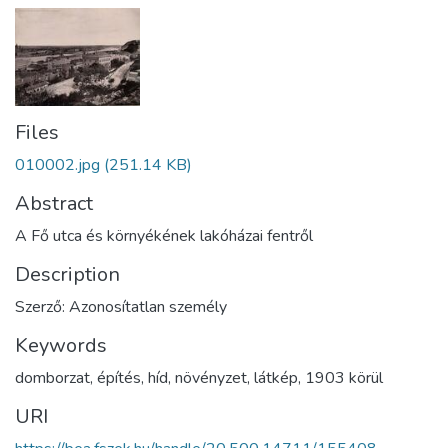
Files
010002.jpg
(251.14 KB)
Abstract
A Fő utca és környékének lakóházai fentről
Description
Szerző: Azonosítatlan személy
Keywords
domborzat
,
építés
,
híd
,
növényzet
,
látkép
,
1903 körül
URI