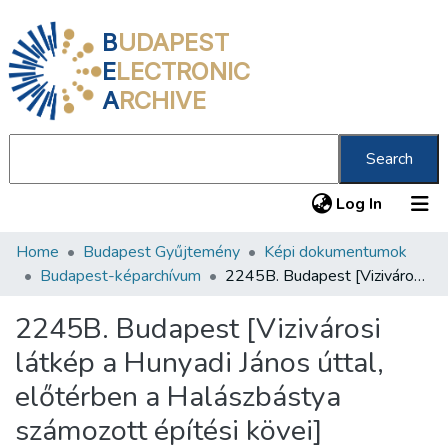
B
UDAPEST
E
LECTRONIC
A
RCHIVE
Search
(current
Log In
Home
Budapest Gyűjtemény
Képi dokumentumok
Communities & Collections
Budapest-képarchívum
2245B. Budapest [Vizivárosi látkép a Hunyadi János úttal, előtérben a Halászbástya számozott építési kövei]
All of DSpace
2245B. Budapest [Vizivárosi
Statistics
látkép a Hunyadi János úttal,
About us
előtérben a Halászbástya
számozott építési kövei]