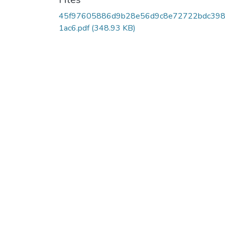
45f97605886d9b28e56d9c8e72722bdc39
1ac6.pdf
(348.93 KB)