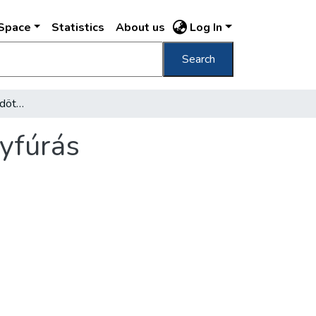
DSpace
Statistics
About us
Log In
Search
Eredménytelenül végződött a népligeti mélyfúrás
yfúrás