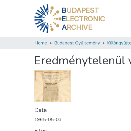
B
UDAPEST
E
LECTRONIC
A
RCHIVE
Home
Budapest Gyűjtemény
Különgyűjt
Eredménytelenül v
Date
1965-05-03
Files