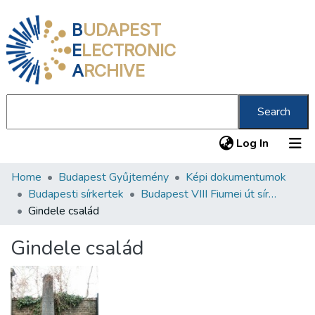
B
UDAPEST
E
LECTRONIC
A
RCHIVE
Search
(current
Log In
Home
Budapest Gyűjtemény
Képi dokumentumok
Communities & Collections
Budapesti sírkertek
Budapest VIII Fiumei út sírkert 3. rész
All of DSpace
Gindele család
Statistics
Gindele család
About us