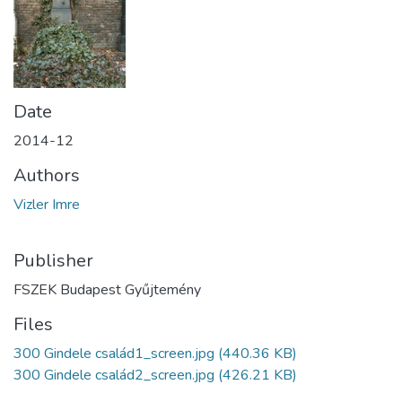
Date
2014-12
Authors
Vizler Imre
Publisher
FSZEK Budapest Gyűjtemény
Files
300 Gindele család1_screen.jpg
(440.36 KB)
300 Gindele család2_screen.jpg
(426.21 KB)