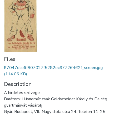
Files
87047dce6f907027f5282ec67726462f_screen.jpg
(114.06 KB)
Description
A hirdetés szövege:
Barátom! Húsneműt csak Goldscheider Károly és Fia cég
gyártmányát vásárolj
Gyár: Budapest, VII., Nagy diófa utca 24. Telefon 11-25