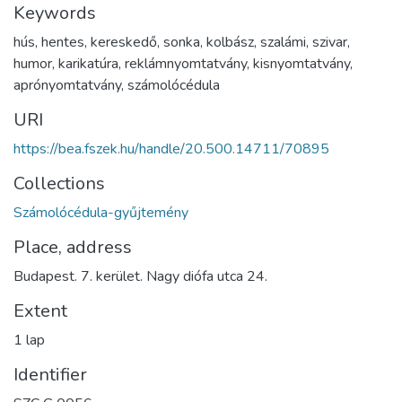
Keywords
hús
,
hentes
,
kereskedő
,
sonka
,
kolbász
,
szalámi
,
szivar
,
humor
,
karikatúra
,
reklámnyomtatvány
,
kisnyomtatvány
,
aprónyomtatvány
,
számolócédula
URI
https://bea.fszek.hu/handle/20.500.14711/70895
Collections
Számolócédula-gyűjtemény
Place, address
Budapest. 7. kerület. Nagy diófa utca 24.
Extent
1 lap
Identifier