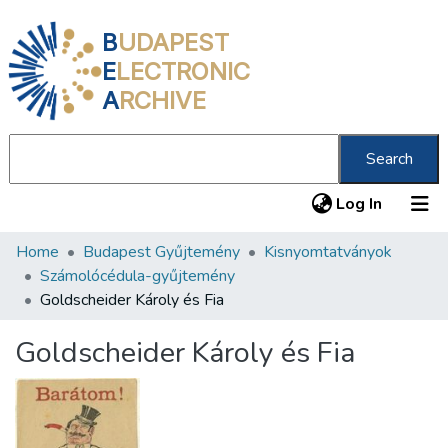
B
UDAPEST
E
LECTRONIC
A
RCHIVE
Search
(current
Log In
Home
Budapest Gyűjtemény
Kisnyomtatványok
Communities & Collections
Számolócédula-gyűjtemény
All of DSpace
Goldscheider Károly és Fia
Statistics
Goldscheider Károly és Fia
About us