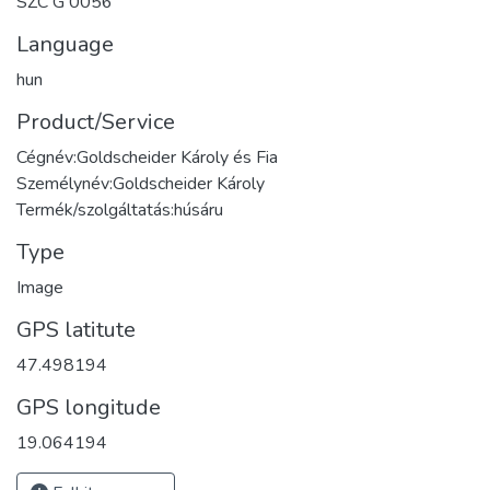
SZC G 0056
Language
hun
Product/Service
Cégnév:Goldscheider Károly és Fia
Személynév:Goldscheider Károly
Termék/szolgáltatás:húsáru
Type
Image
GPS latitute
47.498194
GPS longitude
19.064194