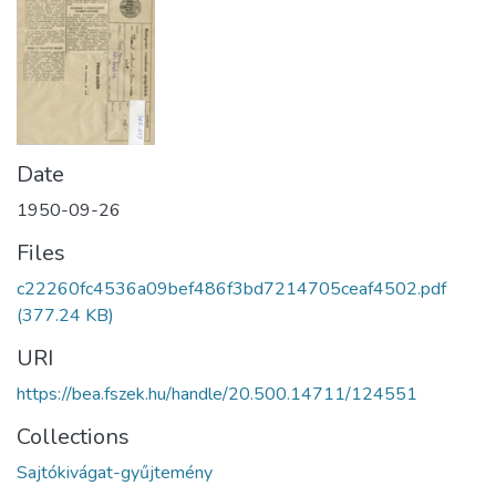
Date
1950-09-26
Files
c22260fc4536a09bef486f3bd7214705ceaf4502.pdf
(377.24 KB)
URI
https://bea.fszek.hu/handle/20.500.14711/124551
Collections
Sajtókivágat-gyűjtemény