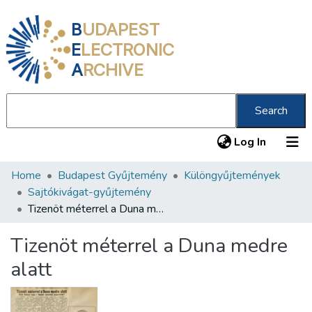
B
UDAPEST
E
LECTRONIC
A
RCHIVE
Search
(current
Log In
Home
Budapest Gyűjtemény
Különgyűjtemények
Communities & Collections
Sajtókivágat-gyűjtemény
All of DSpace
Tizenöt méterrel a Duna medre alatt
Statistics
Tizenöt méterrel a Duna medre
About us
alatt