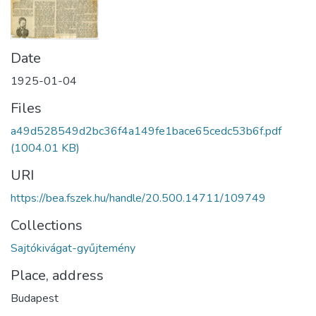
Date
1925-01-04
Files
a49d528549d2bc36f4a149fe1bace65cedc53b6f.pdf
(1004.01 KB)
URI
https://bea.fszek.hu/handle/20.500.14711/109749
Collections
Sajtókivágat-gyűjtemény
Place, address
Budapest