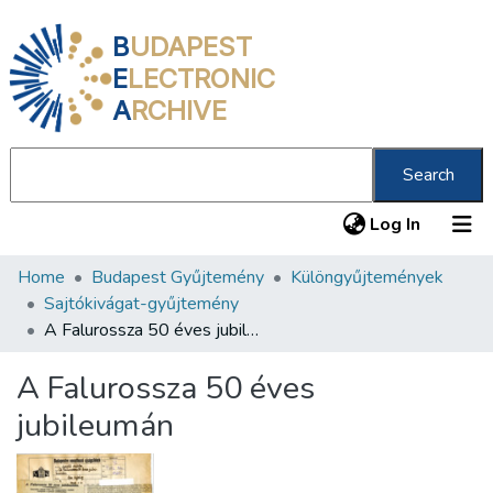
B
UDAPEST
E
LECTRONIC
A
RCHIVE
Search
(current
Log In
Home
Budapest Gyűjtemény
Különgyűjtemények
Communities & Collections
Sajtókivágat-gyűjtemény
All of DSpace
A Falurossza 50 éves jubileumán
Statistics
A Falurossza 50 éves
About us
jubileumán