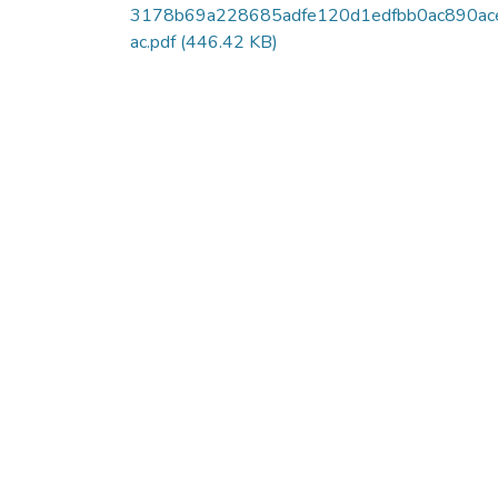
3178b69a228685adfe120d1edfbb0ac890ac
ac.pdf
(446.42 KB)