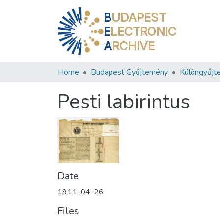
B
UDAPEST
E
LECTRONIC
A
RCHIVE
Home
Budapest Gyűjtemény
Különgyűjt
Pesti labirintus
Date
1911-04-26
Files