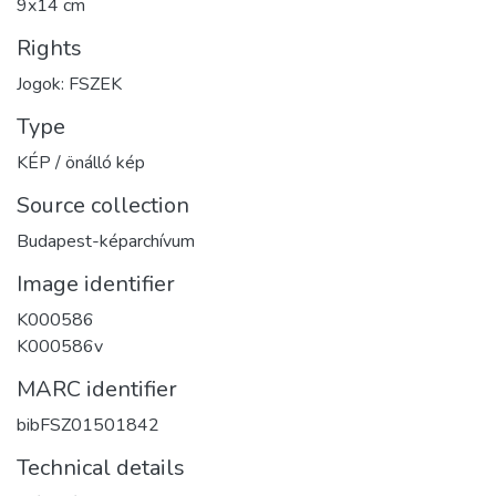
9x14 cm
Rights
Jogok: FSZEK
Type
KÉP / önálló kép
Source collection
Budapest-képarchívum
Image identifier
K000586
K000586v
MARC identifier
bibFSZ01501842
Technical details