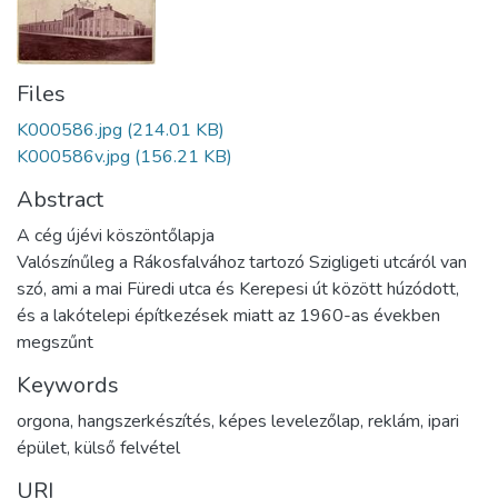
Files
K000586.jpg
(214.01 KB)
K000586v.jpg
(156.21 KB)
Abstract
A cég újévi köszöntőlapja
Valószínűleg a Rákosfalvához tartozó Szigligeti utcáról van
szó, ami a mai Füredi utca és Kerepesi út között húzódott,
és a lakótelepi építkezések miatt az 1960-as években
megszűnt
Keywords
orgona
,
hangszerkészítés
,
képes levelezőlap
,
reklám
,
ipari
épület
,
külső felvétel
URI