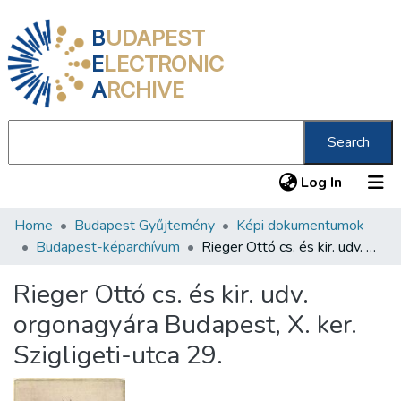
B
UDAPEST
E
LECTRONIC
A
RCHIVE
Search
(current
Log In
Home
Budapest Gyűjtemény
Képi dokumentumok
Communities & Collections
Budapest-képarchívum
Rieger Ottó cs. és kir. udv. orgonagyára Budapest, X. ker. Szigligeti-utca 29.
All of DSpace
Rieger Ottó cs. és kir. udv.
Statistics
orgonagyára Budapest, X. ker.
About us
Szigligeti-utca 29.