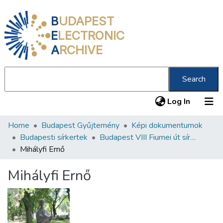
B
UDAPEST
E
LECTRONIC
A
RCHIVE
Search
(current
Log In
Home
Budapest Gyűjtemény
Képi dokumentumok
Communities & Collections
Budapesti sírkertek
Budapest VIII Fiumei út sírkert 2. rész
All of DSpace
Mihályfi Ernő
Statistics
Mihályfi Ernő
About us