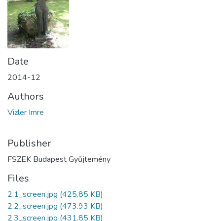
Date
2014-12
Authors
Vizler Imre
Publisher
FSZEK Budapest Gyűjtemény
Files
2.1_screen.jpg
(425.85 KB)
2.2_screen.jpg
(473.93 KB)
2.3_screen.jpg
(431.85 KB)