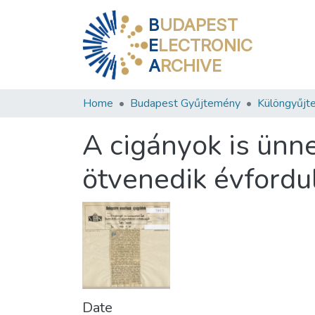
B
UDAPEST
E
LECTRONIC
A
RCHIVE
Home
Budapest Gyűjtemény
Különgyűjt
A cigányok is ünn
ötvenedik évfordu
Date