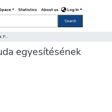
DSpace
Statistics
About us
Log In
Search
A cigányok is ünnepelték Pest, Buda és Óbuda egyesítésének ötvenedik évfordulóját
buda egyesítésének