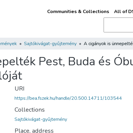
Communities & Collections
All of 
emények
Sajtókivágat-gyűjtemény
epelték Pest, Buda és Ó
lóját
URI
https://bea.fszek.hu/handle/20.500.14711/103544
Collections
Sajtókivágat-gyűjtemény
Place, address