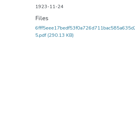
1923-11-24
Files
6fff5eee17bedf53f0a726d711bac585a635d
5.pdf
(290.13 KB)