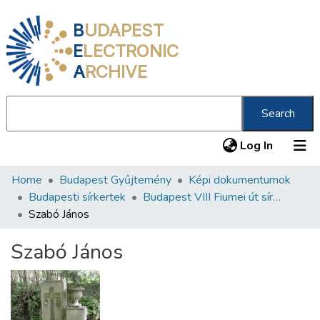
B
UDAPEST
E
LECTRONIC
A
RCHIVE
Search
(current
Log In
Home
Budapest Gyűjtemény
Képi dokumentumok
Communities & Collections
Budapesti sírkertek
Budapest VIII Fiumei út sírkert 2. rész
All of DSpace
Szabó János
Statistics
Szabó János
About us