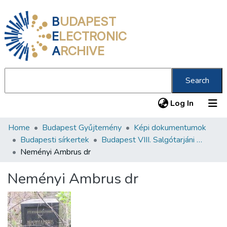
B
UDAPEST
E
LECTRONIC
A
RCHIVE
Search
(current
Log In
Home
Budapest Gyűjtemény
Képi dokumentumok
Communities & Collections
Budapesti sírkertek
Budapest VIII. Salgótarjáni úti Neológ Zsidó Temető
All of DSpace
Neményi Ambrus dr
Statistics
Neményi Ambrus dr
About us