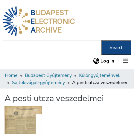
B
UDAPEST
E
LECTRONIC
A
RCHIVE
Search
(current
Log In
Home
Budapest Gyűjtemény
Különgyűjtemények
Communities & Collections
Sajtókivágat-gyűjtemény
A pesti utcza veszedelmei
All of DSpace
A pesti utcza veszedelmei
Statistics
About us