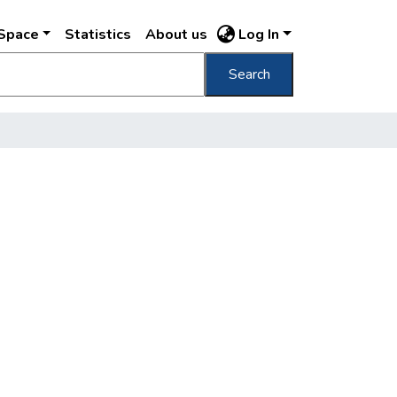
DSpace
Statistics
About us
Log In
Search