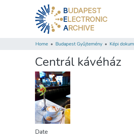
B
UDAPEST
E
LECTRONIC
A
RCHIVE
Home
Budapest Gyűjtemény
Képi doku
Centrál kávéház
Date