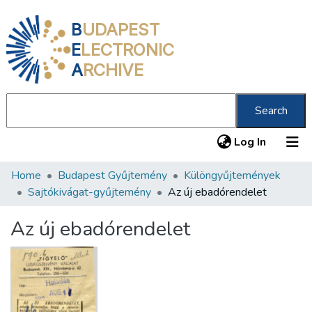
B
UDAPEST
E
LECTRONIC
A
RCHIVE
Search
(current
Log In
Home
Budapest Gyűjtemény
Különgyűjtemények
Communities & Collections
Sajtókivágat-gyűjtemény
Az új ebadórendelet
All of DSpace
Az új ebadórendelet
Statistics
About us