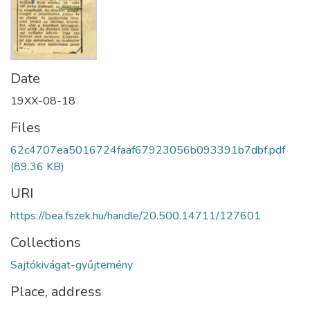
Date
19XX-08-18
Files
62c4707ea5016724faaf67923056b093391b7dbf.pdf
(89.36 KB)
URI
https://bea.fszek.hu/handle/20.500.14711/127601
Collections
Sajtókivágat-gyűjtemény
Place, address