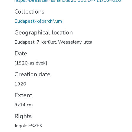
https://bea.fszek.hu/handle/20.500.14711/164020
Collections
Budapest-képarchívum
Geographical location
Budapest. 7. kerület. Wesselényi utca
Date
[1920-as évek]
Creation date
1920
Extent
9x14 cm
Rights
Jogok: FSZEK