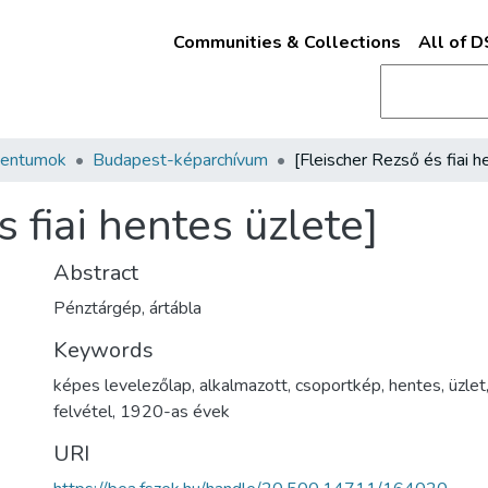
Communities & Collections
All of 
mentumok
Budapest-képarchívum
 fiai hentes üzlete]
Abstract
Pénztárgép, ártábla
Keywords
képes levelezőlap
,
alkalmazott
,
csoportkép
,
hentes
,
üzlet
felvétel
,
1920-as évek
URI