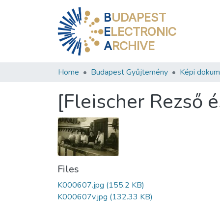
B
UDAPEST
E
LECTRONIC
A
RCHIVE
Home
Budapest Gyűjtemény
Képi doku
[Fleischer Rezső és
Files
K000607.jpg
(155.2 KB)
K000607v.jpg
(132.33 KB)