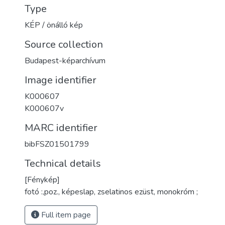
Type
KÉP / önálló kép
Source collection
Budapest-képarchívum
Image identifier
K000607
K000607v
MARC identifier
bibFSZ01501799
Technical details
[Fénykép]
fotó :,poz., képeslap, zselatinos ezüst, monokróm ;
Full item page