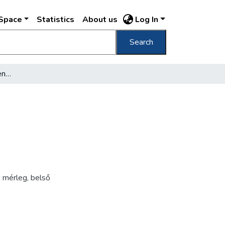
DSpace
Statistics
About us
Log In
Search
[Fleischer Rezső és fiai hentes üzlete]
,
mérleg
,
belső