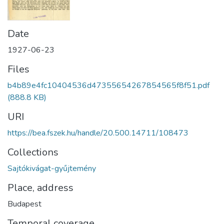
Date
1927-06-23
Files
b4b89e4fc10404536d47355654267854565f8f51.pdf
(888.8 KB)
URI
https://bea.fszek.hu/handle/20.500.14711/108473
Collections
Sajtókivágat-gyűjtemény
Place, address
Budapest
Temporal coverage