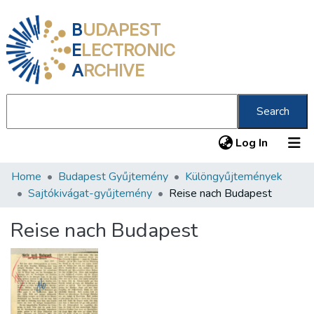
B
UDAPEST
E
LECTRONIC
A
RCHIVE
Search
(current
Log In
Home
Budapest Gyűjtemény
Különgyűjtemények
Communities & Collections
Sajtókivágat-gyűjtemény
Reise nach Budapest
All of DSpace
Reise nach Budapest
Statistics
About us