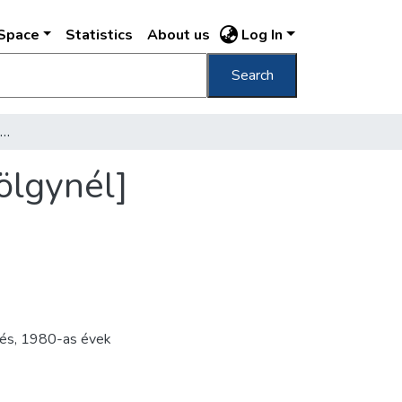
DSpace
Statistics
About us
Log In
Search
[Villamospálya-építési bemutató a Hűvösvölgynél]
ölgynél]
tés
,
1980-as évek