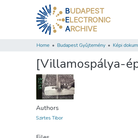
B
UDAPEST
E
LECTRONIC
A
RCHIVE
Home
Budapest Gyűjtemény
Képi doku
[Villamospálya-ép
Authors
Szirtes Tibor
Files