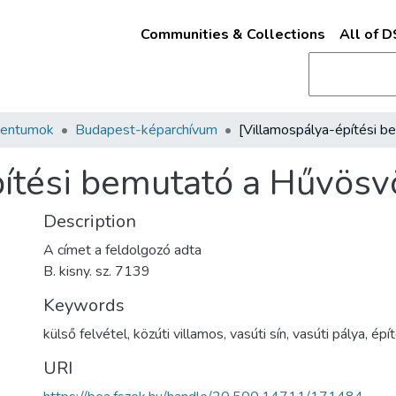
Communities & Collections
All of 
mentumok
Budapest-képarchívum
ítési bemutató a Hűvösv
Description
A címet a feldolgozó adta
B. kisny. sz. 7139
Keywords
külső felvétel
,
közúti villamos
,
vasúti sín
,
vasúti pálya
,
épí
URI