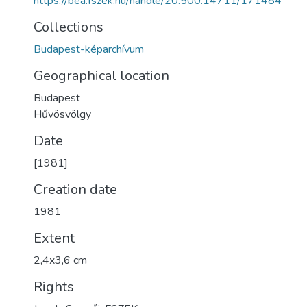
https://bea.fszek.hu/handle/20.500.14711/171484
Collections
Budapest-képarchívum
Geographical location
Budapest
Hűvösvölgy
Date
[1981]
Creation date
1981
Extent
2,4x3,6 cm
Rights