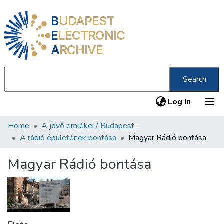
B
UDAPEST
E
LECTRONIC
A
RCHIVE
Search
(current
Log In
Home
A jövő emlékei / Budapest ma
Communities & Collections
A rádió épületének bontása
Magyar Rádió bontása
All of DSpace
Magyar Rádió bontása
Statistics
About us