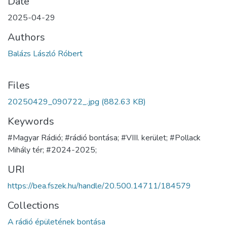
Date
2025-04-29
Authors
Balázs László Róbert
Files
20250429_090722_.jpg
(882.63 KB)
Keywords
#Magyar Rádió; #rádió bontása; #VIII. kerület; #Pollack
Mihály tér; #2024-2025;
URI
https://bea.fszek.hu/handle/20.500.14711/184579
Collections
A rádió épületének bontása