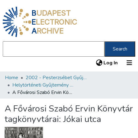
B
UDAPEST
E
LECTRONIC
A
RCHIVE
Search
(current
Log In
Home
2002 - Pesterzsébet Gyűjtemény
Communities & Collections
Helytörténeti Gyűjtemény (2002)
All of DSpace
A Fővárosi Szabó Ervin Könyvtár tagkönyvtárai: Jókai utca
Statistics
A Fővárosi Szabó Ervin Könyvtár
About us
tagkönyvtárai: Jókai utca