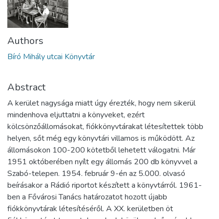
Authors
Bíró Mihály utcai Könyvtár
Abstract
A kerület nagysága miatt úgy érezték, hogy nem sikerül
mindenhova eljuttatni a könyveket, ezért
kölcsönzőállomásokat, fiókkönyvtárakat létesítettek több
helyen, sőt még egy könyvtári villamos is működött. Az
állomásokon 100-200 kötetből lehetett válogatni. Már
1951 októberében nyílt egy állomás 200 db könyvvel a
Szabó-telepen. 1954. február 9-én az 5.000. olvasó
beírásakor a Rádió riportot készített a könyvtárról. 1961-
ben a Fővárosi Tanács határozatot hozott újabb
fiókkönyvtárak létesítéséről. A XX. kerületben öt