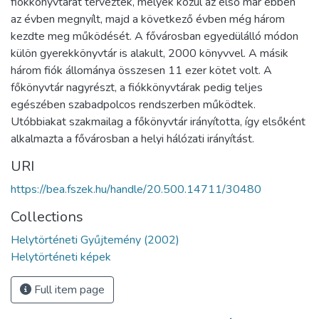
fiókkönyvtárat terveztek, melyek közül az első már ebben
az évben megnyílt, majd a következő évben még három
kezdte meg működését. A fővárosban egyedülálló módon
külön gyerekkönyvtár is alakult, 2000 könyvvel. A másik
három fiók állománya összesen 11 ezer kötet volt. A
főkönyvtár nagyrészt, a fiókkönyvtárak pedig teljes
egészében szabadpolcos rendszerben működtek.
Utóbbiakat szakmailag a főkönyvtár irányította, így elsőként
alkalmazta a fővárosban a helyi hálózati irányítást.
URI
https://bea.fszek.hu/handle/20.500.14711/30480
Collections
Helytörténeti Gyűjtemény (2002)
Helytörténeti képek
Full item page