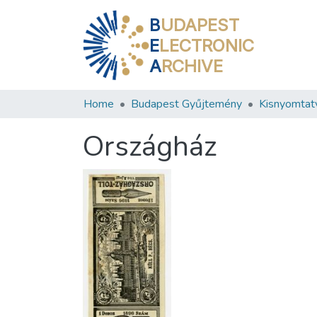
B
UDAPEST
E
LECTRONIC
A
RCHIVE
Home
Budapest Gyűjtemény
Kisnyomtat
Országház