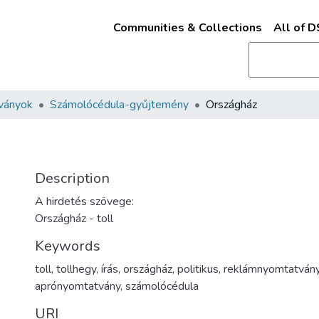
Communities & Collections
All of 
ványok
Számolócédula-gyűjtemény
Országház
Description
A hirdetés szövege:
Országház - toll
Keywords
toll
,
tollhegy
,
írás
,
országház
,
politikus
,
reklámnyomtatván
aprónyomtatvány
,
számolócédula
URI