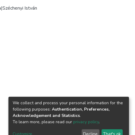
|Széchenyi István
We collect and process your personal information for the
following purposes:
Authentication, Preferences,
Acknowledgement and Statistics
.
To learn more, please read our
privacy policy
.
Customize
Decline
That's ok