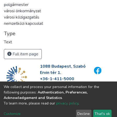
polgármester
városi önkormányzat
városi közigazgatás
nemzetközi kapcsolat
Type
Text
Full item page
1088 Budapest, Szabó
Ervin tér 1.
+36-1-411-5000
info@fszek.hu
We collect and process your personal information for the
https://fszek.hu
following purposes:
Authentication, Preferences,
Acknowledgement and Statistics
.
To learn more, please read our
privacy policy
.
Customize
Decline
That's ok