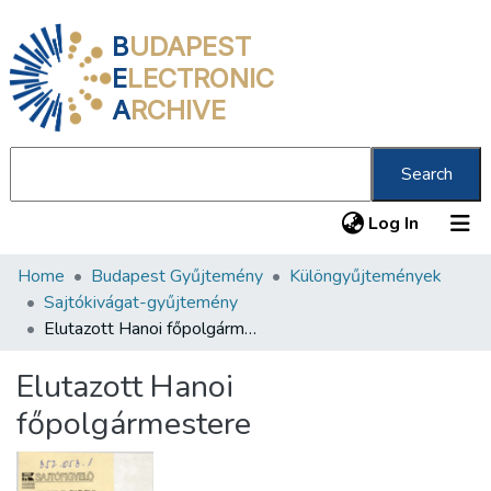
B
UDAPEST
E
LECTRONIC
A
RCHIVE
Search
(current
Log In
Home
Budapest Gyűjtemény
Különgyűjtemények
Communities & Collections
Sajtókivágat-gyűjtemény
All of DSpace
Elutazott Hanoi főpolgármestere
Statistics
Elutazott Hanoi
About us
főpolgármestere