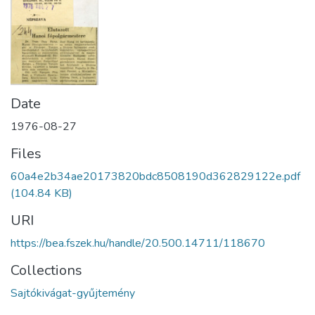
Date
1976-08-27
Files
60a4e2b34ae20173820bdc8508190d362829122e.pdf
(104.84 KB)
URI
https://bea.fszek.hu/handle/20.500.14711/118670
Collections
Sajtókivágat-gyűjtemény