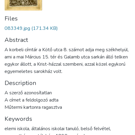
Files
083349.jpg
(171.34 KB)
Abstract
A korbeli címtár a Kötő utca 8. számot adja meg székhelyül,
ami a mai Március 15. tér és Galamb utca sarkán álló telken
egykor állott, a Krist-házzal szembeni, azzal közel egykorú
egyemeletes sarokház volt.
Description
A szerző azonosítatlan
A címet a feldolgozó adta
Műtermi kartonra ragasztva
Keywords
elemi iskola
,
általános iskolai tanuló
,
belső felvétel
,