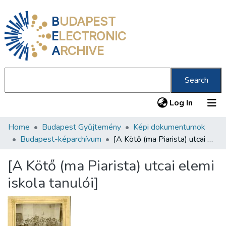
B
UDAPEST
E
LECTRONIC
A
RCHIVE
Search
(current
Log In
Home
Budapest Gyűjtemény
Képi dokumentumok
Communities & Collections
Budapest-képarchívum
[A Kötő (ma Piarista) utcai elemi iskola tanulói]
All of DSpace
[A Kötő (ma Piarista) utcai elemi
Statistics
iskola tanulói]
About us