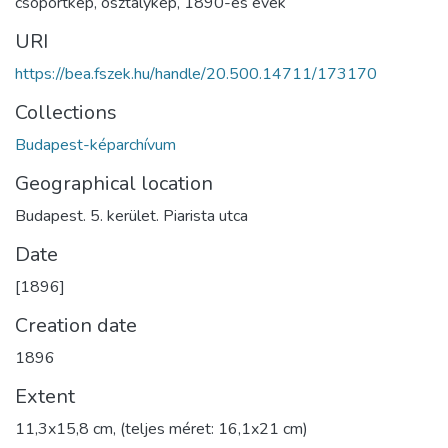
csoportkép
,
osztálykép
,
1890-es évek
URI
https://bea.fszek.hu/handle/20.500.14711/173170
Collections
Budapest-képarchívum
Geographical location
Budapest. 5. kerület. Piarista utca
Date
[1896]
Creation date
1896
Extent
11,3x15,8 cm, (teljes méret: 16,1x21 cm)