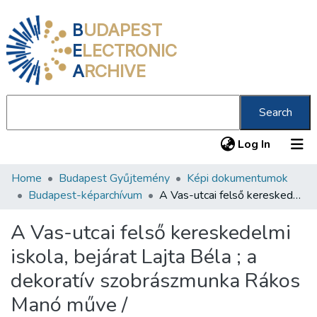
B
UDAPEST
E
LECTRONIC
A
RCHIVE
Search
(current
Log In
Home
Budapest Gyűjtemény
Képi dokumentumok
Communities & Collections
Budapest-képarchívum
A Vas-utcai felső kereskedelmi iskola, bejárat Lajta Béla ; a dekoratív szobrászmunka Rákos Manó műve /
All of DSpace
A Vas-utcai felső kereskedelmi
Statistics
iskola, bejárat Lajta Béla ; a
About us
dekoratív szobrászmunka Rákos
Manó műve /