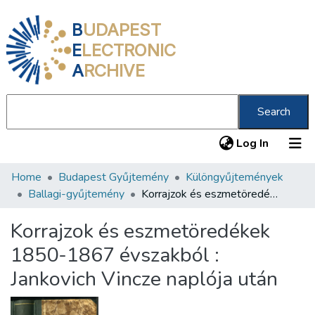
B
UDAPEST
E
LECTRONIC
A
RCHIVE
Search
(current
Log In
Home
Budapest Gyűjtemény
Különgyűjtemények
Communities & Collections
Ballagi-gyűjtemény
Korrajzok és eszmetöredékek 1850-1867 évszakból : Jankovich Vincze naplója után
All of DSpace
Korrajzok és eszmetöredékek
Statistics
1850-1867 évszakból :
About us
Jankovich Vincze naplója után