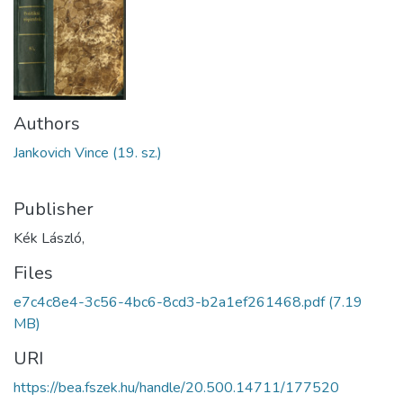
Authors
Jankovich Vince (19. sz.)
Publisher
Kék László,
Files
e7c4c8e4-3c56-4bc6-8cd3-b2a1ef261468.pdf
(7.19
MB)
URI
https://bea.fszek.hu/handle/20.500.14711/177520